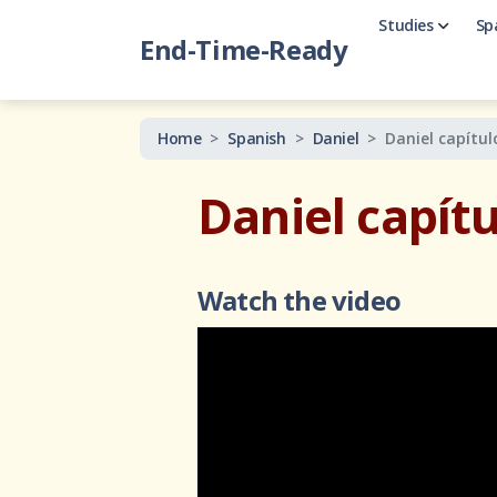
Studies
Sp
End-Time-Ready
Daniel
Study on th
Home
Spanish
Daniel
Daniel capítul
Revelation
Learn all a
Daniel capítu
New Testa
Study of P
Current Ev
Watch the video
Discerning
Basic End
Basic Over
The Script
Specific Pr
Authority 
Other Stu